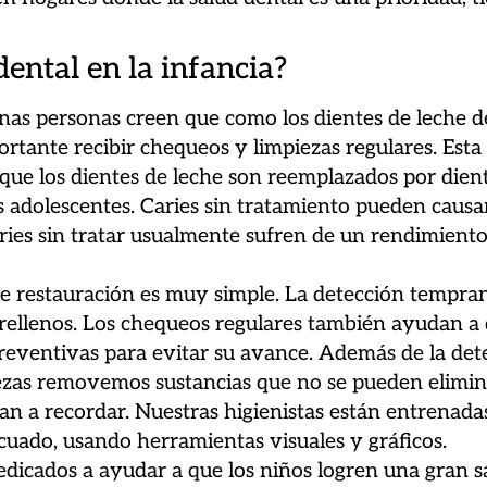
ental en la infancia?
unas personas creen que como los dientes de leche 
rtante recibir chequeos y limpiezas regulares. Est
que los dientes de leche son reemplazados por diente
os adolescentes. Caries sin tratamiento pueden caus
caries sin tratar usualmente sufren de un rendimien
e restauración es muy simple. La detección temprana
rellenos. Los chequeos regulares también ayudan a
reventivas para evitar su avance. Además de la dete
zas removemos sustancias que no se pueden eliminar c
n a recordar. Nuestras higienistas están entrenadas
ecuado, usando herramientas visuales y gráficos.
edicados a ayudar a que los niños logren una gran s